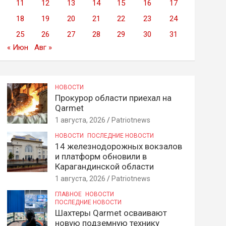
11
12
13
14
15
16
17
18
19
20
21
22
23
24
25
26
27
28
29
30
31
« Июн
Авг »
НОВОСТИ
Прокурор области приехал на
Qarmet
1 августа, 2026
Patriotnews
НОВОСТИ
ПОСЛЕДНИЕ НОВОСТИ
14 железнодорожных вокзалов
и платформ обновили в
Карагандинской области
1 августа, 2026
Patriotnews
ГЛАВНОЕ
НОВОСТИ
ПОСЛЕДНИЕ НОВОСТИ
Шахтеры Qarmet осваивают
новую подземную технику