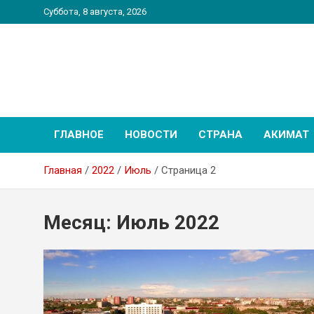
Перейти
Суббота, 8 августа, 2026
к
содержимому
PatriotNEWS
Новостной портал
ГЛАВНОЕ
НОВОСТИ
СТРАНА
АКИМАТ
Главная
2022
Июль
Страница 2
Месяц:
Июль 2022