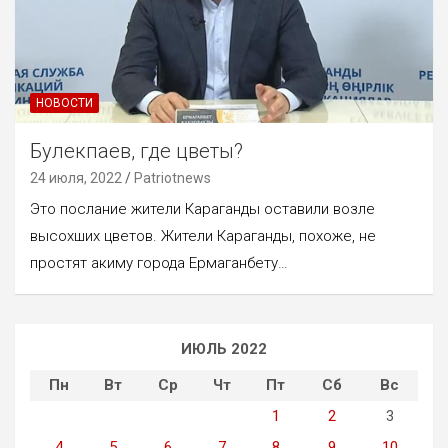
НОВОСТИ
Булекпаев, где цветы?
24 июля, 2022
Patriotnews
Это послание жители Караганды оставили возле
высохших цветов. Жители Караганды, похоже, не
простят акиму города Ермаганбету…
ИЮЛЬ 2022
Пн
Вт
Ср
Чт
Пт
Сб
Вс
1
2
3
4
5
6
7
8
9
10