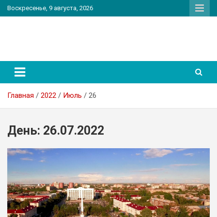
Перейти
Воскресенье, 9 августа, 2026
к
содержимому
PatriotNEWS
Новостной портал
Главная
2022
Июль
26
День:
26.07.2022