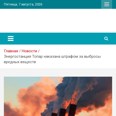
Перейти
Пятница, 7 августа, 2026
к
содержимому
PatriotNEWS
Новостной портал
Главная
Новости
Энергостанция Топар наказана штрафом за выбросы
вредных веществ