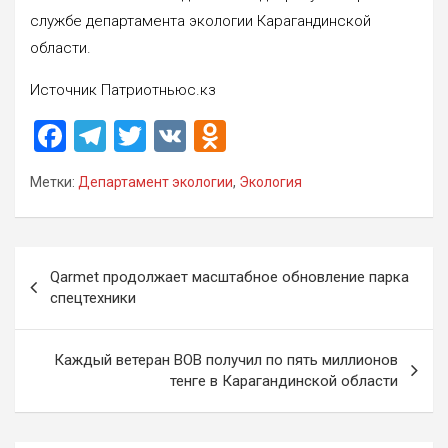
службе департамента экологии Карагандинской
области.
Источник Патриотньюс.кз
F
T
T
V
O
a
el
wi
K
d
Метки:
Департамент экологии
,
Экология
ce
e
tt
n
b
gr
er
o
o
a
kl
Навигация
Qarmet продолжает масштабное обновление парка
o
m
a
по
спецтехники
k
ss
записям
ni
Каждый ветеран ВОВ получил по пять миллионов
тенге в Карагандинской области
ki