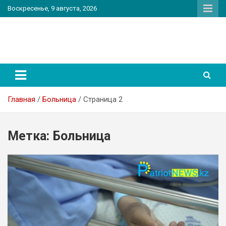
Перейти
Воскресенье, 9 августа, 2026
к
содержимому
PatriotNEWS
Новостной портал
Главная
Больница
Страница 2
Метка:
Больница