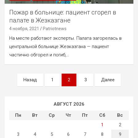
Пожар в больнице: пациент сгорел в
палате в Жезказгане
4 ноября, 2021
Patriotnews
На месте работают эксперты. Палата загорелась в
центральной больнице Жезказгана — пациент
частично обгорел и погиб,…
Пагинация
Назад
1
2
3
Далее
записей
АВГУСТ 2026
Пн
Вт
Ср
Чт
Пт
Сб
Вс
1
2
3
4
5
6
7
8
9