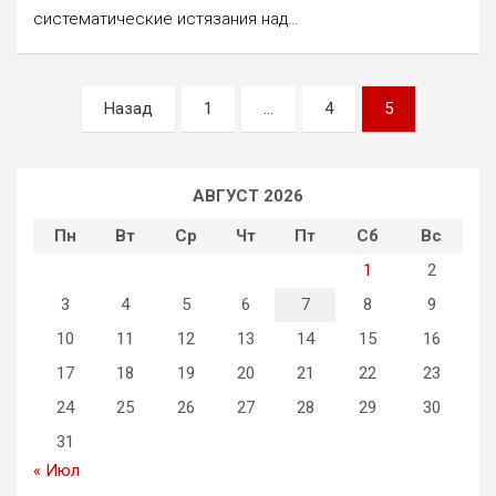
систематические истязания над…
Пагинация
Назад
1
…
4
5
записей
АВГУСТ 2026
Пн
Вт
Ср
Чт
Пт
Сб
Вс
1
2
3
4
5
6
7
8
9
10
11
12
13
14
15
16
17
18
19
20
21
22
23
24
25
26
27
28
29
30
31
« Июл