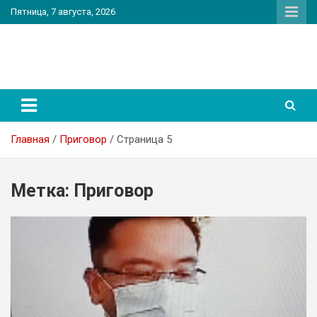
Перейти
Пятница, 7 августа, 2026
к
содержимому
PatriotNEWS
Новостной портал
Главная
Приговор
Страница 5
Метка:
Приговор