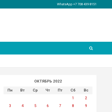
WhatsApp +7 708 439 8151
ОКТЯБРЬ 2022
Пн
Вт
Ср
Чт
Пт
Сб
Вс
1
2
3
4
5
6
7
8
9