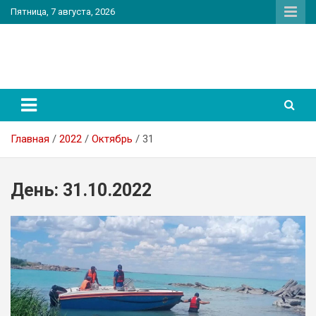
Перейти
Пятница, 7 августа, 2026
к
содержимому
PatriotNEWS
Новостной портал
Главная
2022
Октябрь
31
День:
31.10.2022