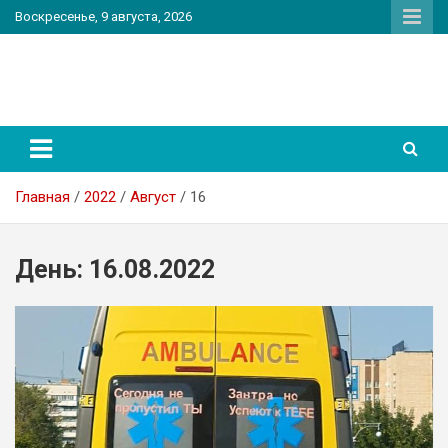
Перейти
Воскресенье, 9 августа, 2026
к
содержимому
PatriotNEWS
Новостной портал
Главная
2022
Август
16
День:
16.08.2022