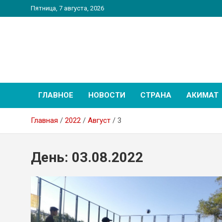
Перейти
Пятница, 7 августа, 2026
к
содержимому
PatriotNEWS
Новостной портал
ГЛАВНОЕ
НОВОСТИ
СТРАНА
АКИМАТ
Главная
2022
Август
3
День:
03.08.2022