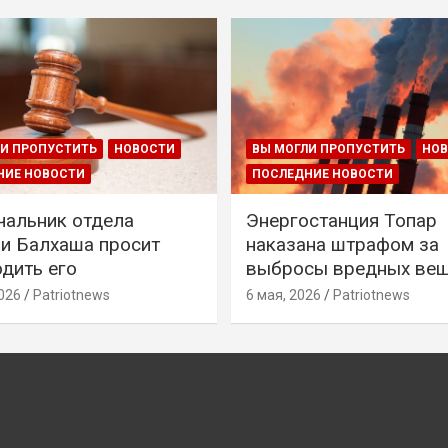
И ПРОПУСТИТЬ
НОВОСТИ
ВЫ МОГЛИ ПРОПУСТИТЬ
НО
НИЕ НОВОСТИ
ПОСЛЕДНИЕ НОВОСТИ
чальник отдела
Энергостанция Топар
и Балхаша просит
наказана штрафом за
дить его
выбросы вредных ве
026
Patriotnews
6 мая, 2026
Patriotnews