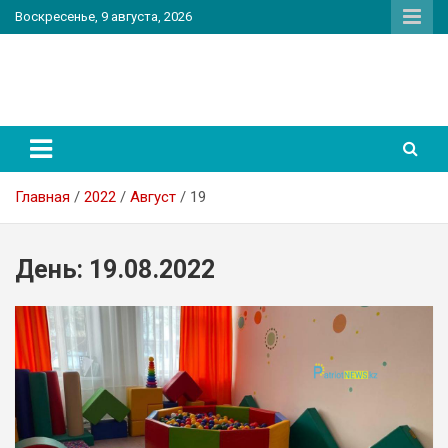
Перейти
Воскресенье, 9 августа, 2026
к
содержимому
PatriotNEWS
Новостной портал
Главная
2022
Август
19
День:
19.08.2022