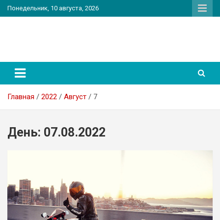
Перейти
Понедельник, 10 августа, 2026
к
содержимому
PatriotNEWS
Новостной портал
Главная
2022
Август
7
День:
07.08.2022