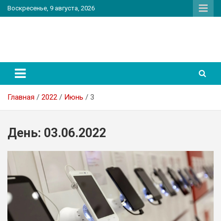
Перейти
Воскресенье, 9 августа, 2026
к
содержимому
PatriotNEWS
Новостной портал
Главная
2022
Июнь
3
День:
03.06.2022