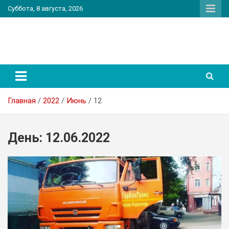
Перейти
Суббота, 8 августа, 2026
к
содержимому
PatriotNEWS
Новостной портал
Главная
2022
Июнь
12
День:
12.06.2022