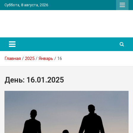
Перейти
Суббота, 8 августа, 2026
к
содержимому
PatriotNEWS
Новостной портал
Главная
2025
Январь
16
День:
16.01.2025