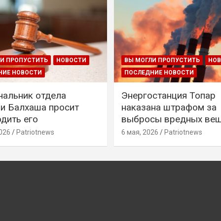
И ПРОПУСТИТЬ
НОВОСТИ
ВЫ МОГЛИ ПРОПУСТИТЬ
НО
НИЕ НОВОСТИ
ПОСЛЕДНИЕ НОВОСТИ
чальник отдела
Энергостанция Топар
и Балхаша просит
наказана штрафом за
дить его
выбросы вредных ве
026
Patriotnews
6 мая, 2026
Patriotnews