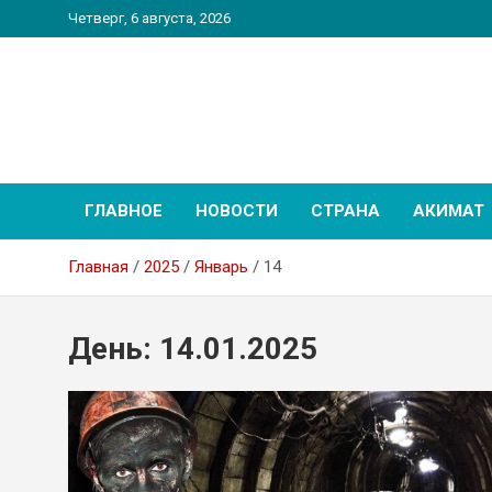
Перейти
Четверг, 6 августа, 2026
к
содержимому
PatriotNEWS
Новостной портал
ГЛАВНОЕ
НОВОСТИ
СТРАНА
АКИМАТ
Главная
2025
Январь
14
День:
14.01.2025