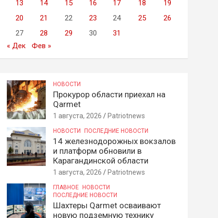
13
14
15
16
17
18
19
20
21
22
23
24
25
26
27
28
29
30
31
« Дек
Фев »
НОВОСТИ
Прокурор области приехал на
Qarmet
1 августа, 2026
Patriotnews
НОВОСТИ
ПОСЛЕДНИЕ НОВОСТИ
14 железнодорожных вокзалов
и платформ обновили в
Карагандинской области
1 августа, 2026
Patriotnews
ГЛАВНОЕ
НОВОСТИ
ПОСЛЕДНИЕ НОВОСТИ
Шахтеры Qarmet осваивают
новую подземную технику