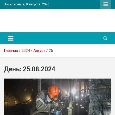
Перейти
Воскресенье, 9 августа, 2026
к
содержимому
PatriotNEWS
Новостной портал
Главная
2024
Август
25
День:
25.08.2024