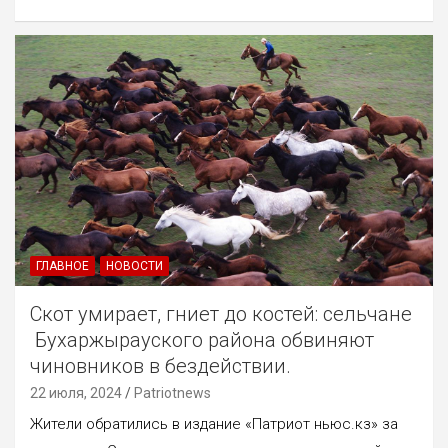
ГЛАВНОЕ
НОВОСТИ
Скот умирает, гниет до костей: сельчане
Бухаржырауского района обвиняют
чиновников в бездействии.
22 июля, 2024
Patriotnews
Жители обратились в издание «Патриот ньюс.кз» за