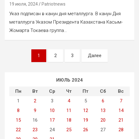
19 июля, 2024
Patriotnews
Указ подписан в канун дня металлурга. В канун Дня
металлурга Указом Президента Казахстана Касым-
Жомарта Токаева группа…
Пагинация
1
2
3
Далее
записей
ИЮЛЬ 2024
Пн
Вт
Ср
Чт
Пт
Сб
Вс
1
2
3
4
5
6
7
8
9
10
11
12
13
14
15
16
17
18
19
20
21
22
23
24
25
26
27
28