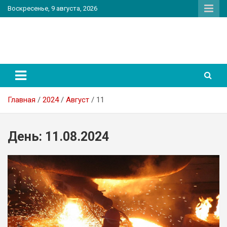
Перейти
Воскресенье, 9 августа, 2026
к
содержимому
PatriotNEWS
Новостной портал
Главная
2024
Август
11
День:
11.08.2024