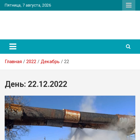
Перейти
Пятница, 7 августа, 2026
к
содержимому
PatriotNEWS
Новостной портал
Главная
2022
Декабрь
22
День:
22.12.2022