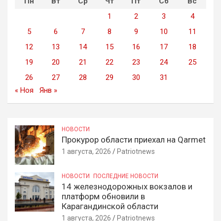
Пн
Вт
Ср
Чт
Пт
Сб
Вс
1
2
3
4
5
6
7
8
9
10
11
12
13
14
15
16
17
18
19
20
21
22
23
24
25
26
27
28
29
30
31
« Ноя
Янв »
НОВОСТИ
Прокурор области приехал на Qarmet
1 августа, 2026
Patriotnews
НОВОСТИ
ПОСЛЕДНИЕ НОВОСТИ
14 железнодорожных вокзалов и
платформ обновили в
Карагандинской области
1 августа, 2026
Patriotnews