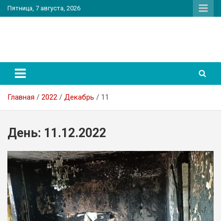
Перейти
Пятница, 7 августа, 2026
к
содержимому
PatriotNEWS
Новостной портал
Главная
2022
Декабрь
11
День:
11.12.2022