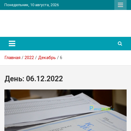
Перейти
Понедельник, 10 августа, 2026
к
содержимому
PatriotNEWS
Новостной портал
Главная
2022
Декабрь
6
День:
06.12.2022