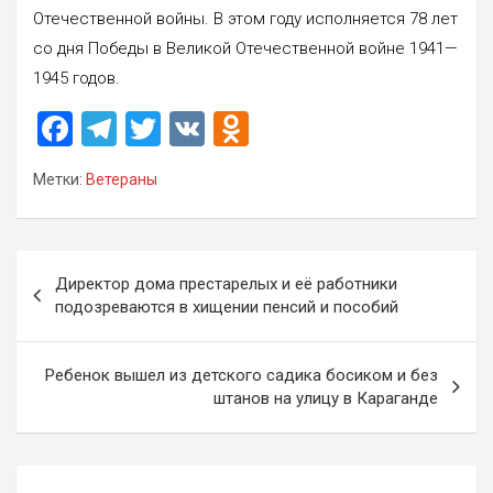
Отечественной войны. В этом году исполняется 78 лет
со дня Победы в Великой Отечественной войне 1941—
1945 годов.
F
T
T
V
O
a
el
wi
K
d
Метки:
Ветераны
ce
e
tt
n
b
gr
er
o
o
a
kl
Навигация
Директор дома престарелых и её работники
o
m
a
по
подозреваются в хищении пенсий и пособий
k
ss
записям
ni
Ребенок вышел из детского садика босиком и без
штанов на улицу в Караганде
ki