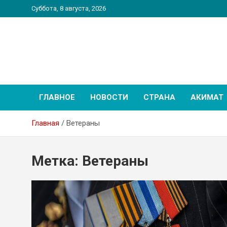
Перейти
Суббота, 8 августа, 2026
к
содержимому
PatriotNEWS
Новостной портал
ГЛАВНОЕ
НОВОСТИ
СТРАНА
АКИМАТ
Главная
Ветераны
Метка:
Ветераны