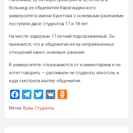
больницу из общежития Карагандинского
университета имени Букетова с ножевыми ранениями
поступили двое студентов 17 и 18 лет.
На месте задержан 17-летний подозреваемый. Он
признался, что в общежитии из-за неприязненных
отношений нанес ножевые ранения.
В университете отказываются от комментариев и не
хотят говорить — распивали ли студенты алкоголь и
куда смотрела вахтер общежития.
F
T
T
V
O
a
el
wi
K
d
Метки:
Вузы
,
Студенты
ce
e
tt
n
b
gr
er
o
o
a
kl
Навигация