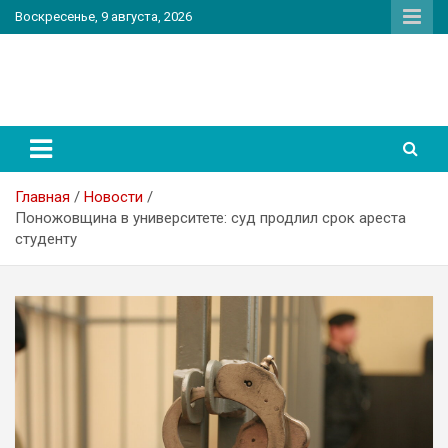
Перейти
Воскресенье, 9 августа, 2026
к
содержимому
PatriotNEWS
Новостной портал
Главная
Новости
Поножовщина в университете: суд продлил срок ареста
студенту