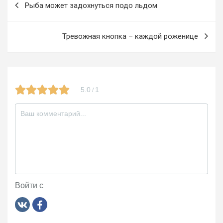
Рыба может задохнуться подо льдом
o
m
a
по
k
ss
записям
Тревожная кнопка – каждой роженице
ni
ki
5.0
1
/
Войти с