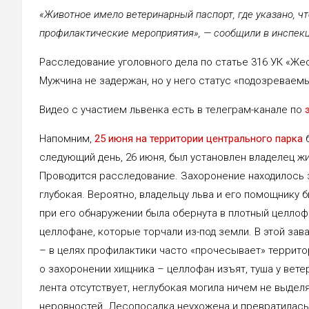
«Животное имело ветеринарный паспорт, где указано, чт
профилактические мероприятия», — сообщили в инспекц
Расследование уголовного дела по статье 316 УК «Ж
Мужчина не задержан, но у него статус «подозреваемы
Видео с участием львенка есть в телеграм-канале по
Напомним,
25 июня на территории центрального парка
следующий день, 26 июня, был установлен владелец жи
Проводится расследование. Захоронение находилось з
глубокая. Вероятно, владельцу льва и его помощнику 
при его обнаружении была обернута в плотный целлоф
целлофане, которые торчали из-под земли. В этой за
– в целях профилактики часто «прочесывает» террито
о захоронении хищника – целлофан изъят, туша у вете
лента отсутствует, неглубокая могила ничем не выде
неровностей. Лесопосадка неухожена и превратилась 