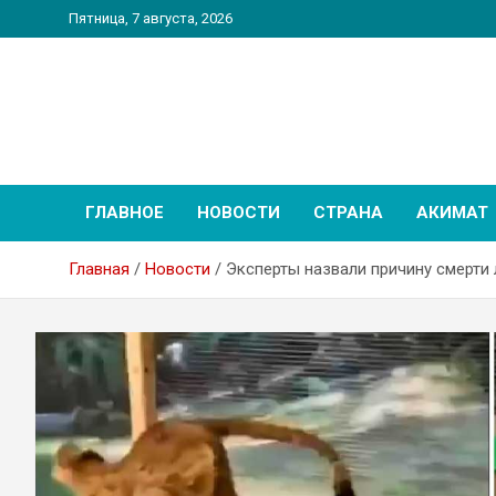
Перейти
Пятница, 7 августа, 2026
к
содержимому
PatriotNEWS
Новостной портал
ГЛАВНОЕ
НОВОСТИ
СТРАНА
АКИМАТ
Главная
Новости
Эксперты назвали причину смерти 