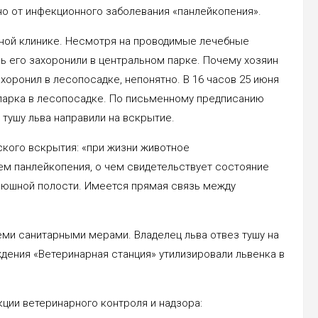
но от инфекционного заболевания «панлейкопения».
тной клинике. Несмотря на проводимые лечебные
очь его захоронили в центральном парке. Почему хозяин
хоронил в лесопосадке, непонятно. В 16 часов 25 июня
парка в лесопосадке. По письменному предписанию
тушу льва направили на вскрытие.
ского вскрытия: «при жизни животное
м панлейкопения, о чем свидетельствует состояние
брюшной полости. Имеется прямая связь между
еми санитарными мерами. Владелец льва отвез тушу на
дения «Ветеринарная станция» утилизировали львенка в
ции ветеринарного контроля и надзора: