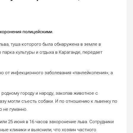
ахоронения полицейскими.
льва, туша которого была обнаружена в земле в
парка культуры и отдыха в Караганде, передает
о от инфекционного заболевания «панлейкопения», а
 родному городу и народу, закопав животное с
азу могли съесть собаки. И по отношению к львенку по
о не гуманно.
ли 25 июня в 16 часов захоронение льва. Сотрудники
ные клиники и выяснили, что хозяин частного