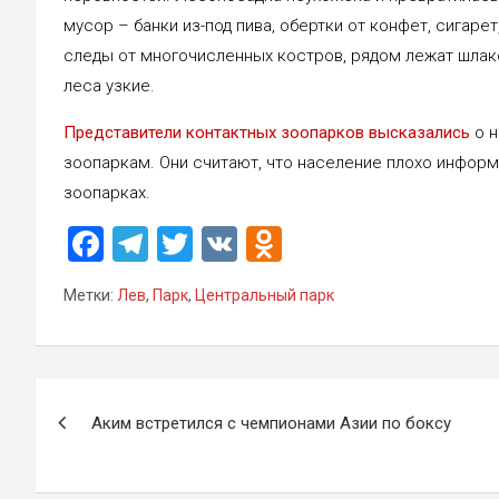
мусор – банки из-под пива, обертки от конфет, сигар
следы от многочисленных костров, рядом лежат шлако
леса узкие.
Представители контактных зоопарков высказались
о 
зоопаркам. Они считают, что население плохо информ
зоопарках.
F
T
T
V
O
a
el
wi
K
d
Метки:
Лев
,
Парк
,
Центральный парк
ce
e
tt
n
b
gr
er
o
o
a
kl
Навигация
o
m
a
Аким встретился с чемпионами Азии по боксу
по
k
ss
записям
ni