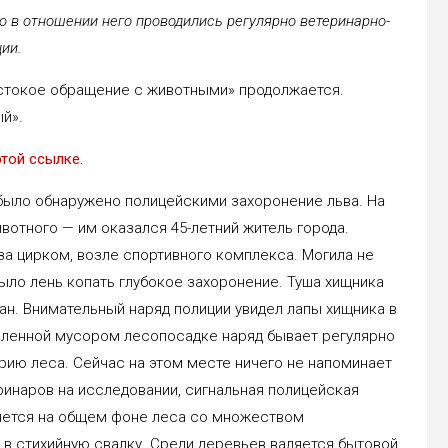
о в отношении него проводились регулярно ветеринарно-
ии.
естокое обращение с животными» продолжается.
й».
этой ссылке.
было обнаружено полицейскими захоронение льва. На
вотного —​ им оказался 45-летний житель города.
а цирком, возле спортивного комплекса. Могила не
было лень копать глубокое захоронение. Туша хищника
ан. Внимательный наряд полиции увидел лапы хищника в
валенной мусором лесопосадке наряд бывает регулярно
рию леса. Сейчас на этом месте ничего не напоминает
ринаров на исследовании, сигнальная полицейская
ляется на общем фоне леса со множеством
в стихийную свалку. Среди деревьев валяется бытовой