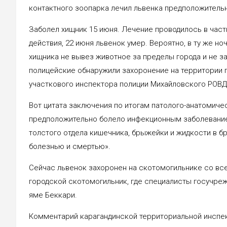
контактного зоопарка лечил львенка предположитель
Заболел хищник 15 июня. Лечение проводилось в час
действия, 22 июня львенок умер. Вероятно, в ту же н
хищника не вывез животное за пределы города и не за
полицейские обнаружили захоронение на территории 
участкового инспектора полиции Михайловского РОВД 
Вот цитата заключения по итогам патолого-анатомиче
предположительно болело инфекционным заболевание
толстого отдела кишечника, брыжейки и жидкости в 
болезнью и смертью».
Сейчас львенок захоронен на скотомогильнике со вс
городской скотомогильник, где специалисты госучреж
яме Беккари.
Комментарий карагандинской территориальной инспек