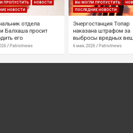
И ПРОПУСТИТЬ
НОВОСТИ
ВЫ МОГЛИ ПРОПУСТИТЬ
НО
НИЕ НОВОСТИ
ПОСЛЕДНИЕ НОВОСТИ
чальник отдела
Энергостанция Топар
и Балхаша просит
наказана штрафом за
дить его
выбросы вредных ве
026
Patriotnews
6 мая, 2026
Patriotnews