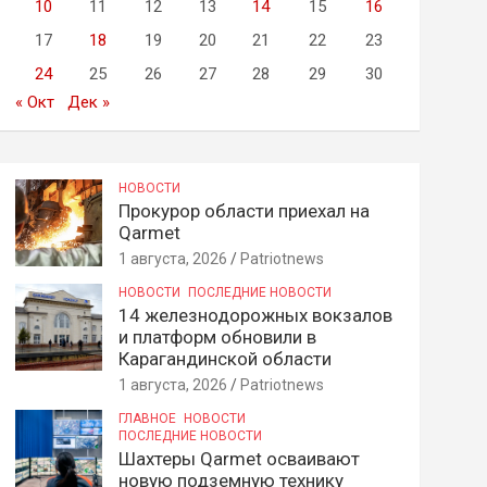
10
11
12
13
14
15
16
17
18
19
20
21
22
23
24
25
26
27
28
29
30
« Окт
Дек »
НОВОСТИ
Прокурор области приехал на
Qarmet
1 августа, 2026
Patriotnews
НОВОСТИ
ПОСЛЕДНИЕ НОВОСТИ
14 железнодорожных вокзалов
и платформ обновили в
Карагандинской области
1 августа, 2026
Patriotnews
ГЛАВНОЕ
НОВОСТИ
ПОСЛЕДНИЕ НОВОСТИ
Шахтеры Qarmet осваивают
новую подземную технику