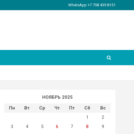
WhatsApp +7 708 439 8151
НОЯБРЬ 2025
Пн
Вт
Ср
Чт
Пт
Сб
Вс
1
2
3
4
5
6
7
8
9