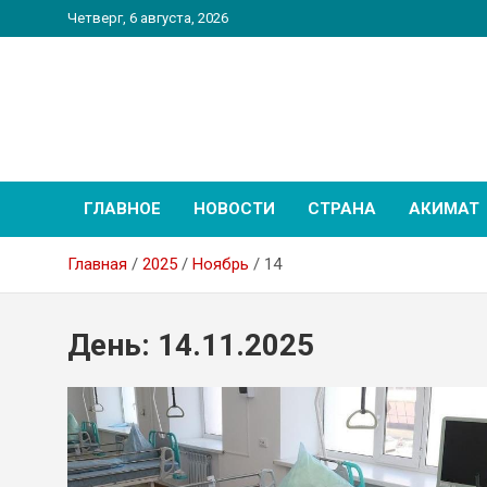
Перейти
Четверг, 6 августа, 2026
к
содержимому
PatriotNEWS
Новостной портал
ГЛАВНОЕ
НОВОСТИ
СТРАНА
АКИМАТ
Главная
2025
Ноябрь
14
День:
14.11.2025