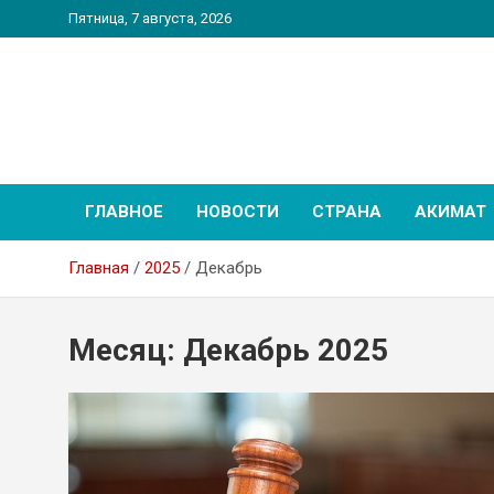
Перейти
Пятница, 7 августа, 2026
к
содержимому
PatriotNEWS
Новостной портал
ГЛАВНОЕ
НОВОСТИ
СТРАНА
АКИМАТ
Главная
2025
Декабрь
Месяц:
Декабрь 2025