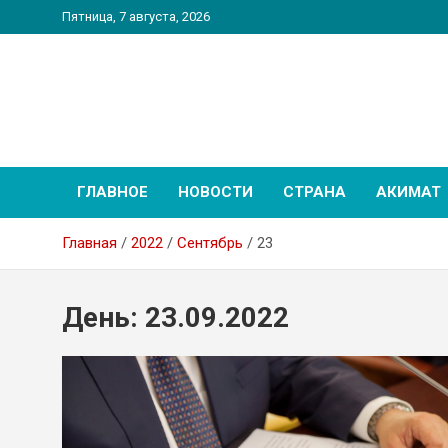
Перейти
Пятница, 7 августа, 2026
к
содержимому
PatriotNEWS
Новостной портал
ГЛАВНОЕ
НОВОСТИ
СТРАНА
АКИМАТ
Главная
2022
Сентябрь
23
День:
23.09.2022