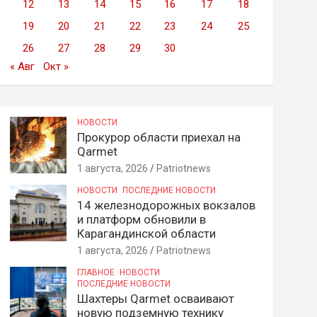
12
13
14
15
16
17
18
19
20
21
22
23
24
25
26
27
28
29
30
« Авг
Окт »
НОВОСТИ
Прокурор области приехал на
Qarmet
1 августа, 2026
Patriotnews
НОВОСТИ
ПОСЛЕДНИЕ НОВОСТИ
14 железнодорожных вокзалов
и платформ обновили в
Карагандинской области
1 августа, 2026
Patriotnews
ГЛАВНОЕ
НОВОСТИ
ПОСЛЕДНИЕ НОВОСТИ
Шахтеры Qarmet осваивают
новую подземную технику