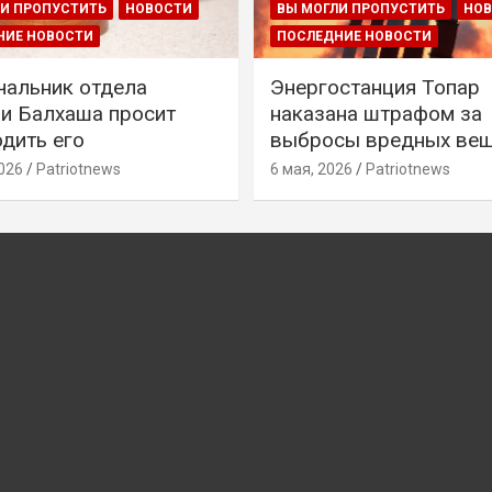
И ПРОПУСТИТЬ
НОВОСТИ
ВЫ МОГЛИ ПРОПУСТИТЬ
НО
НИЕ НОВОСТИ
ПОСЛЕДНИЕ НОВОСТИ
чальник отдела
Энергостанция Топар
и Балхаша просит
наказана штрафом за
дить его
выбросы вредных ве
026
Patriotnews
6 мая, 2026
Patriotnews