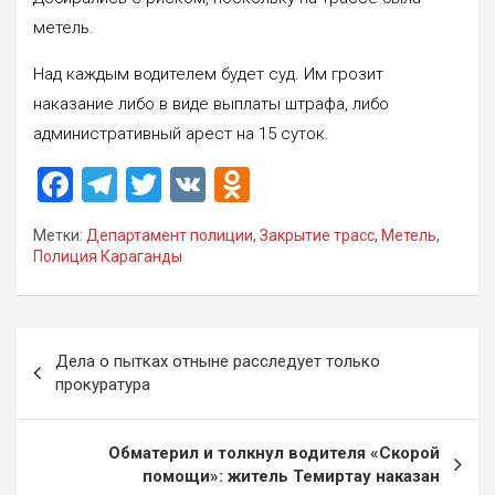
метель.
Над каждым водителем будет суд. Им грозит
наказание либо в виде выплаты штрафа, либо
административный арест на 15 суток.
F
T
T
V
O
a
el
wi
K
d
Метки:
Департамент полиции
,
Закрытие трасс
,
Метель
,
ce
e
tt
n
Полиция Караганды
b
gr
er
o
o
a
kl
Навигация
o
m
a
Дела о пытках отныне расследует только
по
прокуратура
k
ss
записям
ni
Обматерил и толкнул водителя «Скорой
ki
помощи»: житель Темиртау наказан