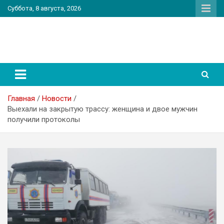
Перейти
Суббота, 8 августа, 2026
к
содержимому
PatriotNEWS
Новостной портал
Главная
Новости
Выехали на закрытую трассу: женщина и двое мужчин
получили протоколы