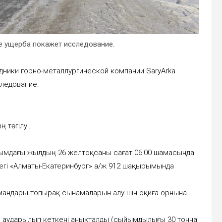
е ущерба покажет исследование.
дники горно-металлургической компании SaryArka
следование.
 төгілуі.
ғымдағы жылдың 26 желтоқсаны сағат 06:00 шамасында
гі «Алматы-Екатеринбург» а/ж 912 шақырымында
мандары топырақ сынамаларын алу үшін оқиға орнына
м аударылып кеткені анықталды (сыйымдылығы 30 тонна