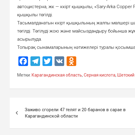
автоцистерна, жүк — күкірт қышқылы, «Sary-Arka Сopper 
қышқылы төгілді.
Тасымалданатын күкірт қышқылының жалпы мөлшері шам
төгілді. Төгілуді жою және майсыздандыру бойынша жұ
асырылуда.
Топырақ сынамаларының нәтижелері туралы қосымша
F
T
T
V
O
a
el
wi
K
d
Метки:
Карагандинская область
,
Серная кислота
,
Шетский
ce
e
tt
n
b
gr
er
o
o
a
kl
Навигация
o
m
a
Заживо сгорели 47 телят и 20 баранов в сарае в
по
Карагандинской области
k
ss
записям
ni