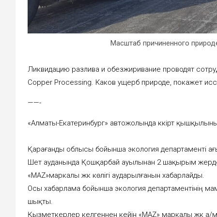
Масштаб причиненного природ
Ликвидацию разлива и обезжиривание проводят сотру
Copper Processing. Каков ущерб природе, покажет ис
——-
«Алматы-Екатеринбург» автожолында күкірт қышқылының
Қарағанды облысы бойынша экология департаменті а
Шет ауданында Қошқарбай ауылынан 2 шақырым жерде
«MAZ»маркалы жүк көлігі аударылғанын хабарлайды.
Осы хабарлама бойынша экология департаментінің ма
шықты.
Қызметкерлер келгеннен кейін «MAZ» маркалы жүк а/