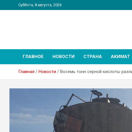
Перейти
Суббота, 8 августа, 2026
к
содержимому
PatriotNEWS
Новостной портал
ГЛАВНОЕ
НОВОСТИ
СТРАНА
АКИМАТ
Главная
Новости
Восемь тонн серной кислоты разл