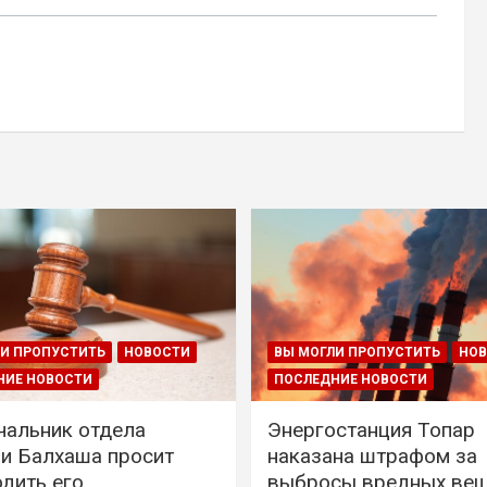
И ПРОПУСТИТЬ
НОВОСТИ
ВЫ МОГЛИ ПРОПУСТИТЬ
НО
НИЕ НОВОСТИ
ПОСЛЕДНИЕ НОВОСТИ
чальник отдела
Энергостанция Топар
и Балхаша просит
наказана штрафом за
дить его
выбросы вредных ве