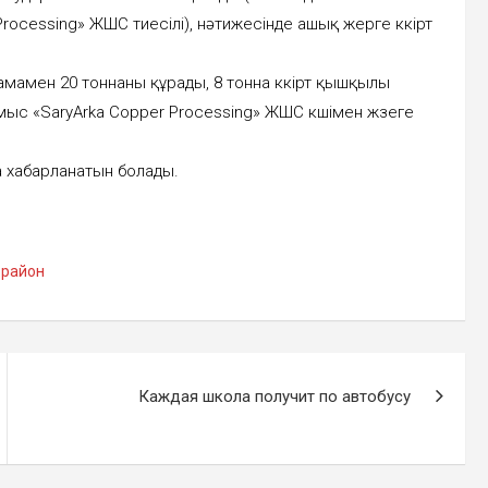
Processing» ЖШС тиесілі), нәтижесінде ашық жерге күкірт
амен 20 тоннаны құрады, 8 тонна күкірт қышқылы
мыс «SaryArka Copper Processing» ЖШС күшімен жүзеге
 хабарланатын болады.
 район
Каждая школа получит по автобусу