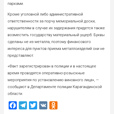
парками.
Кроме уголовной либо административной
ответственности за порчу мемориальной доски,
нарушителям в случае их задержания придется также
возместить государству материальный ущерб. Буквы
сделаны не из металла, поэтому финансового
интереса для пунктов приема металлоизделий они не
представляют.
«Факт зарегистрирован в полиции и в настоящее
время проводятся оперативно-розыскные
мероприятия по установлению виновного лица», —
сообщают в Департаменте полиции Карагандинской
области.
F
T
T
V
O
a
el
wi
K
d