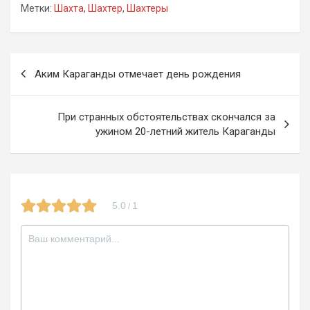
Метки:
Шахта
,
Шахтер
,
Шахтеры
ce
e
tt
n
b
gr
er
o
o
a
kl
Навигация
Аким Караганды отмечает день рождения
o
m
a
по
k
ss
записям
При странных обстоятельствах скончался за
ni
ужином 20-летний житель Караганды
ki
5.0
1
/