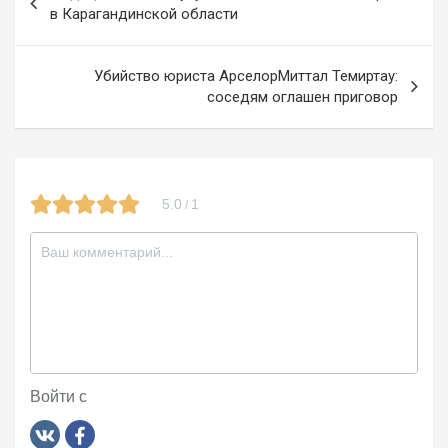
o
m
a
по
в Карагандинской области
k
ss
записям
ni
Убийство юриста АрселорМиттал Темиртау:
соседям оглашен приговор
ki
5.0
1
/
Войти с