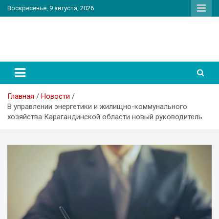
Перейти
Воскресенье, 9 августа, 2026
к
содержимому
PatriotNEWS
Новостной портал
Главная
Новости
В управлении энергетики и жилищно-коммунального
хозяйства Карагандинской области новый руководитель