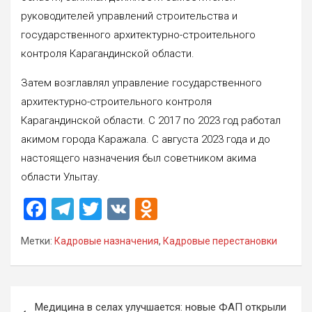
руководителей управлений строительства и
государственного архитектурно-строительного
контроля Карагандинской области.
Затем возглавлял управление государственного
архитектурно-строительного контроля
Карагандинской области. С 2017 по 2023 год работал
акимом города Каражала. С августа 2023 года и до
настоящего назначения был советником акима
области Улытау.
F
T
T
V
O
a
el
wi
K
d
Метки:
Кадровые назначения
,
Кадровые перестановки
ce
e
tt
n
b
gr
er
o
o
a
kl
Навигация
Медицина в селах улучшается: новые ФАП открыли