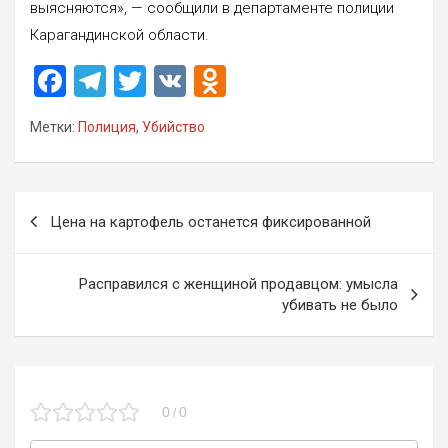
выясняются», — сообщили в департаменте полиции
Карагандинской области.
F
T
T
V
O
a
el
wi
K
d
Метки:
Полиция
,
Убийство
ce
e
tt
n
b
gr
er
o
o
a
kl
Навигация
Цена на картофель останется фиксированной
o
m
a
по
k
ss
записям
Расправился с женщиной продавцом: умысла
ni
убивать не было
ki
0
0
/