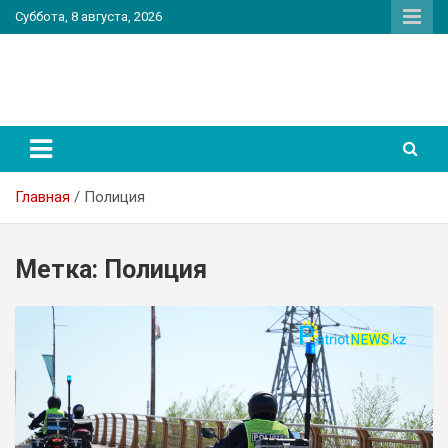
Перейти
Суббота, 8 августа, 2026
к
содержимому
PatriotNEWS
Новостной портал
Главная
Полиция
Метка:
Полиция