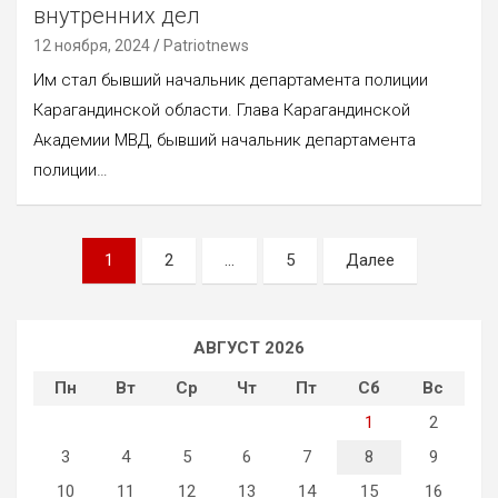
внутренних дел
12 ноября, 2024
Patriotnews
Им стал бывший начальник департамента полиции
Карагандинской области. Глава Карагандинской
Академии МВД, бывший начальник департамента
полиции…
Пагинация
1
2
…
5
Далее
записей
АВГУСТ 2026
Пн
Вт
Ср
Чт
Пт
Сб
Вс
1
2
3
4
5
6
7
8
9
10
11
12
13
14
15
16