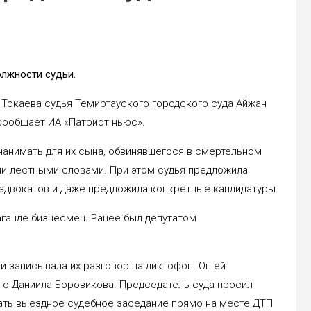
лжности судьи.
Токаева судья Темиртауского городского суда Айжан
сообщает ИА «Патриот ньюс».
нанимать для их сына, обвинявшегося в смертельном
ми лестными словами. При этом судья предложила
 адвокатов и даже предложила конкретные кандидатуры.
аганде бизнесмен. Ранее был депутатом
 и записывала их разговор на диктофон. Он ей
го Даниила Боровикова. Председатель суда просил
вать выездное судебное заседание прямо на месте ДТП