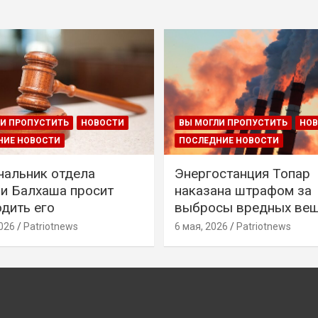
И ПРОПУСТИТЬ
НОВОСТИ
ВЫ МОГЛИ ПРОПУСТИТЬ
НО
НИЕ НОВОСТИ
ПОСЛЕДНИЕ НОВОСТИ
чальник отдела
Энергостанция Топар
и Балхаша просит
наказана штрафом за
дить его
выбросы вредных ве
026
Patriotnews
6 мая, 2026
Patriotnews