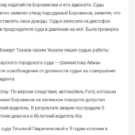
ряд ходатайств Боровикова и его адвоката. Суды
тно заявлял отвод подсудимый Боровиков, заявляя, что
ставлять свои доводы. Судья записала на диктофон
в председателя суда в давлении на неё. Была проверка.
-Жомарт Токаев своим Указом лишил судью работы.
ауского городского суда — Шаяхметову Айжан
сти освобождения от должности судьи за совершение
идента.
ртау. По версии следствия, автомобиль Ford, которым
аниил Боровиков на затяжном повороте допустил
тний водитель. В результате аварии пострадали 5
няя девочка и 66-летний водитель Kia.
суда Татьяной Гавриченковой к 9 годам колонии в