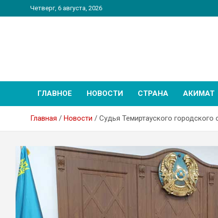
Перейти
Четверг, 6 августа, 2026
к
содержимому
PatriotNEWS
Новостной портал
ГЛАВНОЕ
НОВОСТИ
СТРАНА
АКИМАТ
Главная
Новости
Судья Темиртауского городского 