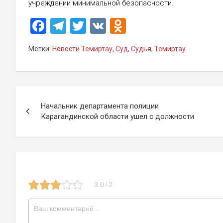
учреждении минимальной безопасности.
F
T
T
V
O
a
el
wi
K
d
Метки:
Новости Темиртау
,
Суд
,
Судья
,
Темиртау
ce
e
tt
n
b
gr
er
o
o
a
kl
Навигация
o
m
a
Начальник департамента полиции
по
Карагандинской области ушел с должности
k
ss
записям
ni
ki
3.0
2
/