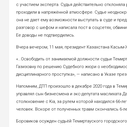
с участием эксперта. Судья действительно отклоняла 
проходили в напряжённой атмосфере. Судье неоднокра
она не дает ему возможности выступать в суде и пред
разговор с шефом и написала пост в соцсетях, обвини
Ее доводы не подтвердились.
Вчера вечером, 11 мая, президент Казахстана Касым
«…Освободить от занимаемой должности судьи Темирт
Газизовну по решению Судебного жюри о необходимо
дисциплинарного проступка», — написано в Указе през
Напомним, ДТП произошло в декабре 2020 года в Теми
управлял сын бизнесмена и экс-депутата маслихата Д
столкновение с Kia, за рулем которой находился 66-ле
человек. Вскоре от полученных травм скончались 6-лет
Боровиков осужден судьёй Темиртауского городского 