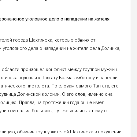
езонансное уголовное дело о нападении на жителя
телей города Шахтинска, которые обвиняют
 уголовного дела о нападении на жителя села Долинка,
ой области произошел конфликт между группой мужчин.
хтинска подошли к Талгату Балмагамбетову и нанесли
атического пистолета. По словам самого Талгата, его
рудница Долинской колонии. С его слов, именно она
полицию. Правда, на протяжении года он не имел
чив сигнал из больницы, тут же явились к нему с
полицию, обвинив группу жителей Шахтинска в покушении