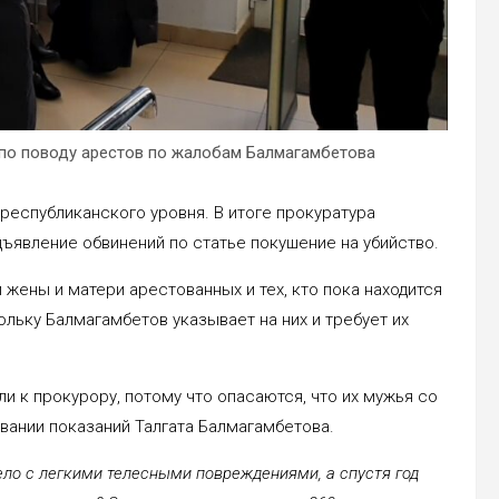
по поводу арестов по жалобам Балмагамбетова
республиканского уровня. В итоге прокуратура
дъявление обвинений по статье покушение на убийство.
жены и матери арестованных и тех, кто пока находится
ольку Балмагамбетов указывает на них и требует их
ли к прокурору, потому что опасаются, что их мужья со
овании показаний Талгата Балмагамбетова.
ело с легкими телесными повреждениями, а спустя год