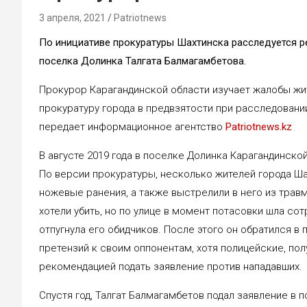
3 апреля, 2021
Patriotnews
По инициативе прокуратуры Шахтинска расследуется р
поселка Долинка Талгата Балмагамбетова.
Прокурор Карагандинской области изучает жалобы жи
прокуратуру города в предвзятости при расследовании
передает информационное агентство
Patriotnews.kz
В августе 2019 года в поселке Долинка Карагандинск
По версии прокуратуры, несколько жителей города Ша
ножевые ранения, а также выстрелили в него из травм
хотели убить, но по улице в момент потасовки шла сот
отпугнула его обидчиков. После этого он обратился в 
претензий к своим оппонентам, хотя полицейские, полу
рекомендацией подать заявление против нападавших.
Спустя год, Талгат Балмагамбетов подал заявление в 