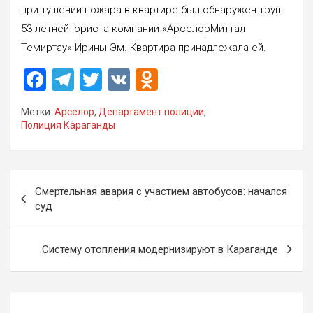
при тушении пожара в квартире был обнаружен труп
53-летней юриста компании «АрселорМиттал
Темиртау» Ирины Эм. Квартира принадлежала ей.
F
T
T
V
O
a
el
wi
K
d
Метки:
Арселор
,
Департамент полиции
,
ce
e
tt
n
Полиция Караганды
b
gr
er
o
o
a
kl
Навигация
o
m
a
Смертельная авария с участием автобусов: начался
по
суд
k
ss
записям
ni
Систему отопления модернизируют в Караганде
ki