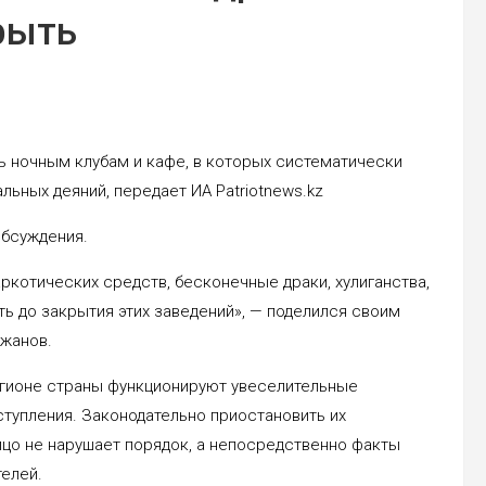
рыть
ь ночным клубам и кафе, в которых систематически
ьных деяний, передает ИА Patriotnews.kz
обсуждения.
ркотических средств, бесконечные драки, хулиганства,
ь до закрытия этих заведений», — поделился своим
тжанов.
егионе страны функционируют увеселительные
ступления. Законодательно приостановить их
цо не нарушает порядок, а непосредственно факты
елей.