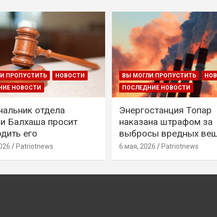
И ПРОПУСТИТЬ
НОВОСТИ
ВЫ МОГЛИ ПРОПУСТИТЬ
НО
НИЕ НОВОСТИ
ПОСЛЕДНИЕ НОВОСТИ
чальник отдела
Энергостанция Топар
и Балхаша просит
наказана штрафом за
дить его
выбросы вредных ве
026
Patriotnews
6 мая, 2026
Patriotnews