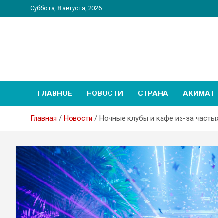
Перейти
Суббота, 8 августа, 2026
к
содержимому
PatriotNEWS
Новостной портал
ГЛАВНОЕ
НОВОСТИ
СТРАНА
АКИМАТ
Главная
Новости
Ночные клубы и кафе из-за часты