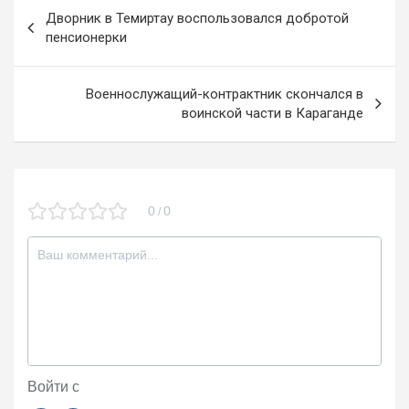
o
a
kl
Навигация
Дворник в Темиртау воспользовался добротой
o
m
a
по
пенсионерки
k
ss
записям
ni
Военнослужащий-контрактник скончался в
воинской части в Караганде
ki
0
0
/
Войти с