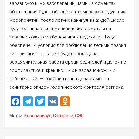
заразно-кожных заболеваний, нами на объектах
образования будет обеспечен комплекс следующих
мероприятий: после летних каникул в каждой школе
будут организованы медицинские осмотры на
заразно-кожные заболевания и педикулез. Будут
обеспечены условия для соблюдения детьми правил
личной гигиены. Также будет проведена
разъяснительная работа среди родителей и детей по
профилактике инфекционных и заразно-кожных
заболеваний, — сообщил глава департамента
санитарно-эпидемиологического контроля региона.
F
T
T
V
O
a
el
wi
K
d
Метки:
Коронавирус
,
Санврачи
,
СЭС
ce
e
tt
n
b
gr
er
o