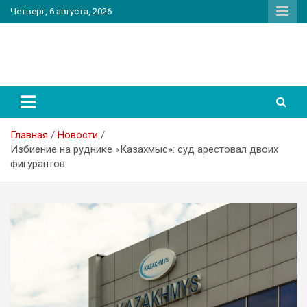
Перейти
Четверг, 6 августа, 2026
к
содержимому
PatriotNEWS
Новостной портал
Главная
Новости
Избиение на руднике «Казахмыс»: суд арестовал двоих
фигурантов