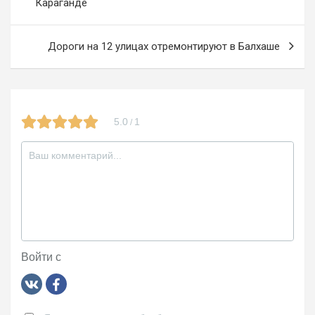
o
m
a
Караганде
k
ss
записям
ni
Дороги на 12 улицах отремонтируют в Балхаше
ki
5.0
1
/
Войти с