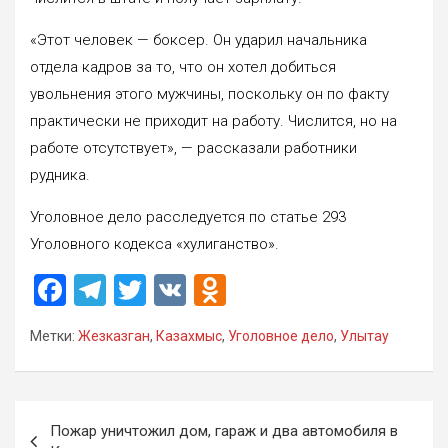
«Этот человек — боксер. Он ударил начальника
отдела кадров за то, что он хотел добиться
увольнения этого мужчины, поскольку он по факту
практически не приходит на работу. Числится, но на
работе отсутствует», — рассказали работники
рудника.
Уголовное дело расследуется по статье 293
Уголовного кодекса «хулиганство».
F
T
T
V
O
a
el
wi
K
d
Метки:
Жезказган
,
Казахмыс
,
Уголовное дело
,
Улытау
ce
e
tt
n
b
gr
er
o
o
a
kl
Навигация
Пожар уничтожил дом, гараж и два автомобиля в
по