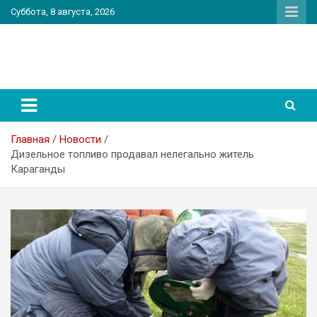
Перейти
Суббота, 8 августа, 2026
к
содержимому
PatriotNEWS
Новостной портал
Главная
Новости
Дизельное топливо продавал нелегально житель
Караганды