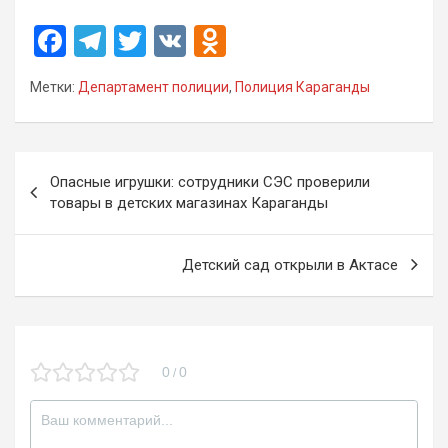
F
T
T
V
O
a
el
wi
K
d
Метки:
Департамент полиции
,
Полиция Караганды
ce
e
tt
n
b
gr
er
o
o
a
kl
Навигация
Опасные игрушки: сотрудники СЭС проверили
o
m
a
по
товары в детских магазинах Караганды
k
ss
записям
ni
Детский сад открыли в Актасе
ki
0
0
/