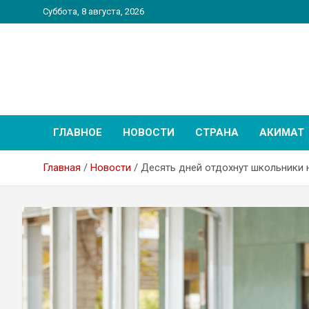
Перейти
Суббота, 8 августа, 2026
к
содержимому
PatriotNEWS
Новостной портал
ГЛАВНОЕ
НОВОСТИ
СТРАНА
АКИМАТ
Главная
Новости
Десять дней отдохнут школьники 