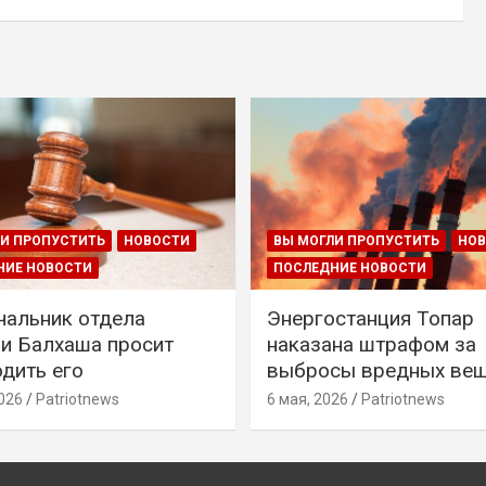
И ПРОПУСТИТЬ
НОВОСТИ
ВЫ МОГЛИ ПРОПУСТИТЬ
НО
НИЕ НОВОСТИ
ПОСЛЕДНИЕ НОВОСТИ
чальник отдела
Энергостанция Топар
и Балхаша просит
наказана штрафом за
дить его
выбросы вредных ве
026
Patriotnews
6 мая, 2026
Patriotnews