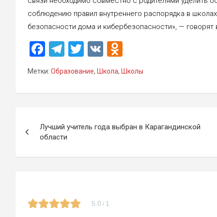
связи необходимо совместно с родителями уделить о
соблюдению правил внутреннего распорядка в школах
безопасности дома и кибербезопасности», — говорят
F
T
T
V
O
a
el
wi
K
d
Метки:
Образование
,
Школа
,
Школы
ce
e
tt
n
b
gr
er
o
o
a
kl
Навигация
o
m
a
Лучший учитель года выбран в Карагандинской
по
области
k
ss
записям
ni
ki
5.0
1
/