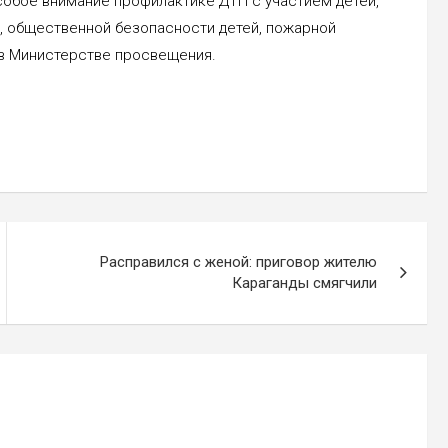
собое внимание профилактике ДТП с участием детей,
, общественной безопасности детей, пожарной
 в Министерстве просвещения.
Расправился с женой: приговор жителю
Караганды смягчили