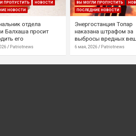
И ПРОПУСТИТЬ
НОВОСТИ
ВЫ МОГЛИ ПРОПУСТИТЬ
НО
НИЕ НОВОСТИ
ПОСЛЕДНИЕ НОВОСТИ
чальник отдела
Энергостанция Топар
и Балхаша просит
наказана штрафом за
дить его
выбросы вредных ве
026
Patriotnews
6 мая, 2026
Patriotnews