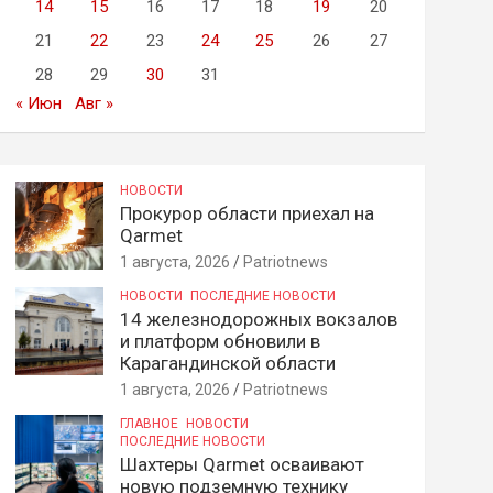
14
15
16
17
18
19
20
21
22
23
24
25
26
27
28
29
30
31
« Июн
Авг »
НОВОСТИ
Прокурор области приехал на
Qarmet
1 августа, 2026
Patriotnews
НОВОСТИ
ПОСЛЕДНИЕ НОВОСТИ
14 железнодорожных вокзалов
и платформ обновили в
Карагандинской области
1 августа, 2026
Patriotnews
ГЛАВНОЕ
НОВОСТИ
ПОСЛЕДНИЕ НОВОСТИ
Шахтеры Qarmet осваивают
новую подземную технику