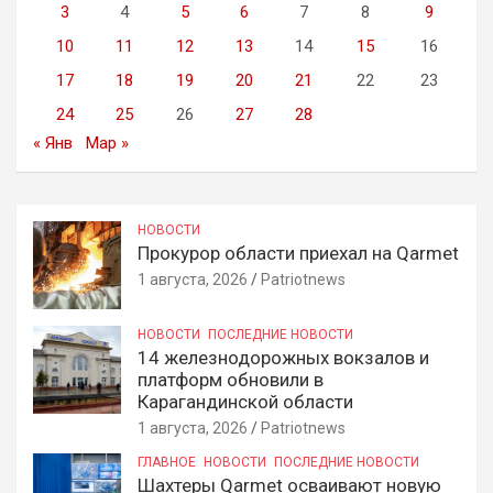
3
4
5
6
7
8
9
10
11
12
13
14
15
16
17
18
19
20
21
22
23
24
25
26
27
28
« Янв
Мар »
НОВОСТИ
Прокурор области приехал на Qarmet
1 августа, 2026
Patriotnews
НОВОСТИ
ПОСЛЕДНИЕ НОВОСТИ
14 железнодорожных вокзалов и
платформ обновили в
Карагандинской области
1 августа, 2026
Patriotnews
ГЛАВНОЕ
НОВОСТИ
ПОСЛЕДНИЕ НОВОСТИ
Шахтеры Qarmet осваивают новую