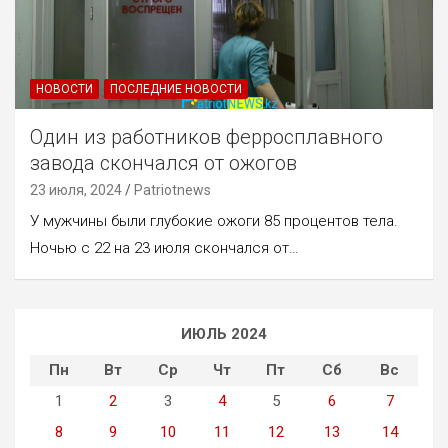
НОВОСТИ
ПОСЛЕДНИЕ НОВОСТИ
Один из работников ферросплавного
завода скончался от ожогов
23 июля, 2024
Patriotnews
У мужчины были глубокие ожоги 85 процентов тела.
Ночью с 22 на 23 июля скончался от…
ИЮЛЬ 2024
Пн
Вт
Ср
Чт
Пт
Сб
Вс
1
2
3
4
5
6
7
8
9
10
11
12
13
14