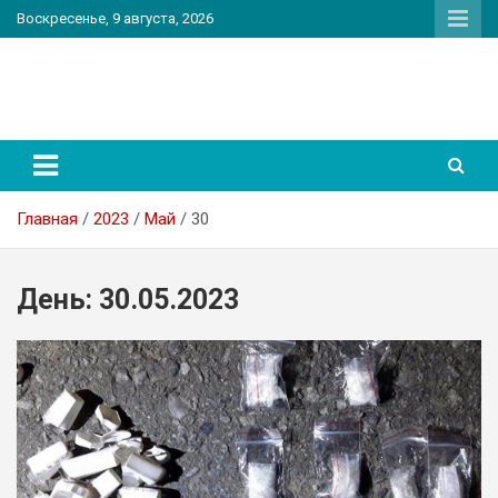
Перейти
Воскресенье, 9 августа, 2026
к
содержимому
PatriotNEWS
Новостной портал
Главная
2023
Май
30
День:
30.05.2023