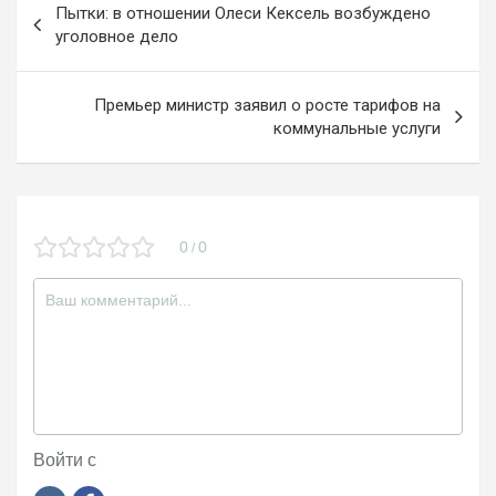
Пытки: в отношении Олеси Кексель возбуждено
o
m
a
по
уголовное дело
k
ss
записям
ni
Премьер министр заявил о росте тарифов на
коммунальные услуги
ki
0
0
/
Войти с