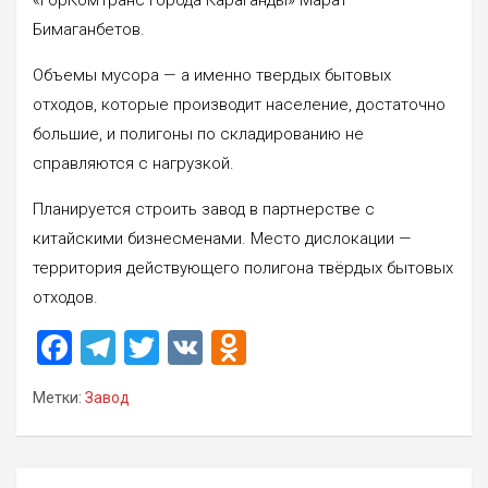
Бимаганбетов.
Объемы мусора — а именно твердых бытовых
отходов, которые производит население, достаточно
большие, и полигоны по складированию не
справляются с нагрузкой.
Планируется строить завод в партнерстве с
китайскими бизнесменами. Место дислокации —
территория действующего полигона твёрдых бытовых
отходов.
F
T
T
V
O
a
el
wi
K
d
Метки:
Завод
ce
e
tt
n
b
gr
er
o
o
a
kl
Навигация