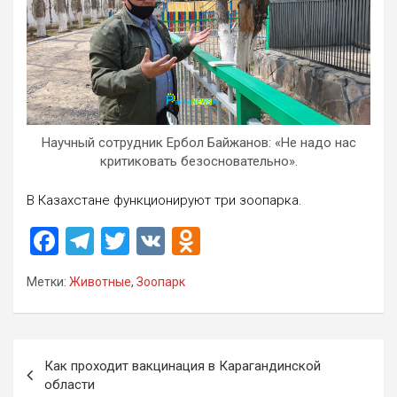
Научный сотрудник Ербол Байжанов: «Не надо нас
критиковать безосновательно».
В Казахстане функционируют три зоопарка.
F
T
T
V
O
a
el
wi
K
d
Метки:
Животные
,
Зоопарк
ce
e
tt
n
b
gr
er
o
o
a
kl
Навигация
Как проходит вакцинация в Карагандинской
o
m
a
по
области