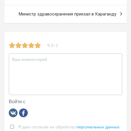
k
ss
записям
ni
Министр здравоохранения приехал в Караганду
ki
5.0
1
/
Войти с
Я даю согласие на обработку
персональных данных