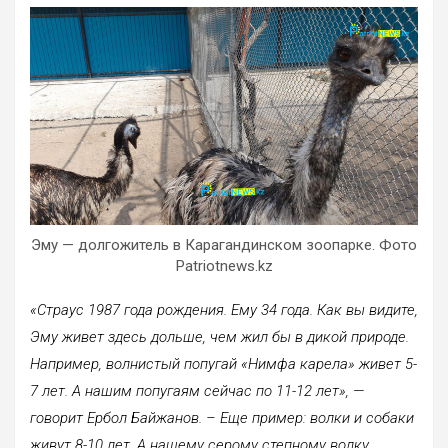
Эму — долгожитель в Карагандинском зоопарке. Фото
Patriotnews.kz
«Страус 1987 года рождения. Ему 34 года. Как вы видите,
Эму живет здесь дольше, чем жил бы в дикой природе.
Например, волнистый попугай «Нимфа карела» живет 5-
7 лет. А нашим попугаям сейчас по 11-12 лет», —
говорит Ербол Байжанов. – Еще пример: волки и собаки
живут 8-10 лет. А нашему серому степному волку