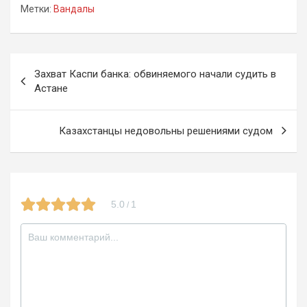
Метки:
Вандалы
ce
e
tt
n
b
gr
er
o
o
a
kl
Навигация
Захват Каспи банка: обвиняемого начали судить в
o
m
a
по
Астане
k
ss
записям
ni
Казахстанцы недовольны решениями судом
ki
5.0
1
/