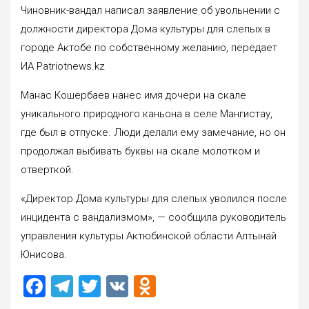
Чиновник-вандал написал заявление об увольнении с
должности директора Дома культуры для слепых в
городе Актобе по собственному желанию, передает
ИА Patriotnews.kz
Манас Кошербаев нанес имя дочери на скале
уникального природного каньона в селе Мангистау,
где был в отпуске. Люди делали ему замечание, но он
продолжал выбивать буквы на скале молотком и
отверткой.
«Директор Дома культуры для слепых уволился после
инцидента с вандализмом», — сообщила руководитель
управления культуры Актюбинской области Алтынай
Юнисова.
F
T
T
V
O
a
el
wi
K
d