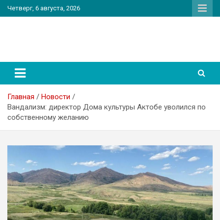
Перейти
Четверг, 6 августа, 2026
к
содержимому
PatriotNEWS
Новостной портал
Главная
Новости
Вандализм: директор Дома культуры Актобе уволился по
собственному желанию